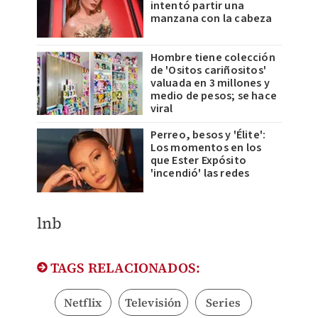
intentó partir una
manzana con la cabeza
Hombre tiene colección
de 'Ositos cariñositos'
valuada en 3 millones y
medio de pesos; se hace
viral
Perreo, besos y 'Élite':
Los momentos en los
que Ester Expósito
'incendió' las redes
lnb
TAGS RELACIONADOS:
Netflix
Televisión
Series