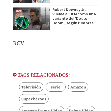
Robert Downey Jr.
vuelve al UCM como una
variante del 'Doctor
Doom', según rumores
RCV​
TAGS RELACIONADOS:
Televisión
serie
Amazon
Superhéroes
Amazon Prime Video
Prime Video