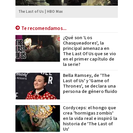
The Last of Us | HBO Max
Te recomendamos...
¿Qué son ‘Los
Chasqueadores', la
principal amenaza en
The Last Of Us que se vio
en el primer capítulo de
la serie?
Bella Ramsey, de 'The
Last of Us' y 'Game of
Thrones', se declara una
persona de género fluido
Cordyceps: el hongo que
crea 'hormigas zombis'
en la vida real e inspiró la
historia de 'The Last of
Us'