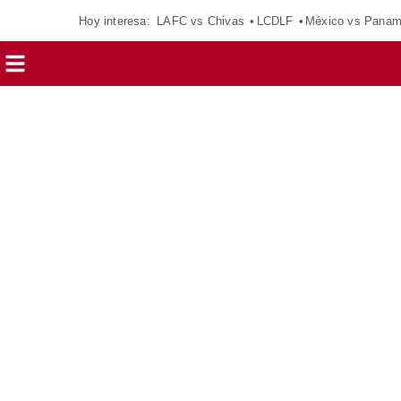
Hoy interesa:
LAFC vs Chivas
LCDLF
México vs Pana