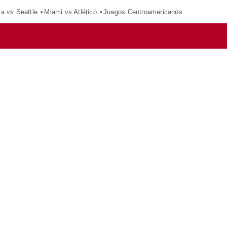
ca vs Seattle
Miami vs Atlético
Juegos Centroamericanos