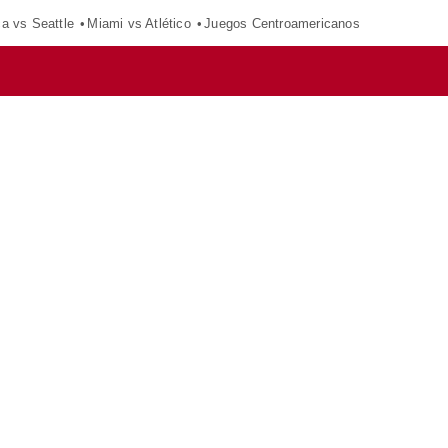
ca vs Seattle
Miami vs Atlético
Juegos Centroamericanos