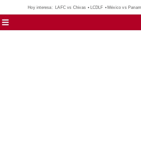
Hoy interesa:
LAFC vs Chivas
LCDLF
México vs Pana