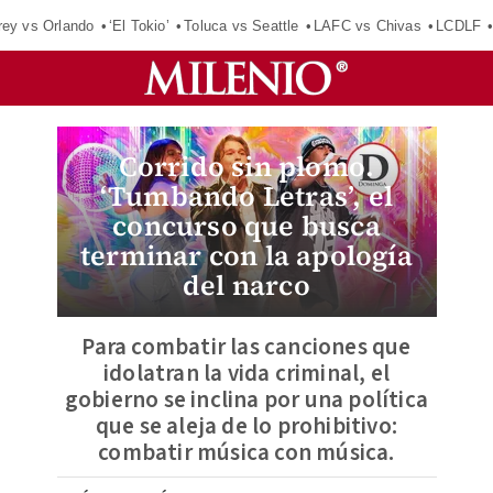
rey vs Orlando
‘El Tokio’
Toluca vs Seattle
LAFC vs Chivas
LCDLF
Corrido sin plomo.
‘Tumbando Letras’, el
concurso que busca
terminar con la apología
del narco
Para combatir las canciones que
idolatran la vida criminal, el
gobierno se inclina por una política
que se aleja de lo prohibitivo:
combatir música con música.