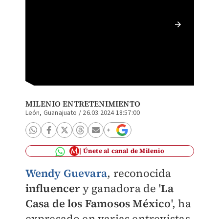
Wendy G
usará p
MILENIO ENTRETENIMIENTO
León, Guanajuato
/
26.03.2024 18:57:00
Únete al canal de Milenio
Wendy Guevara
, reconocida
influencer
y ganadora de '
La
Casa de los Famosos México
', ha
expresado en varias entrevistas