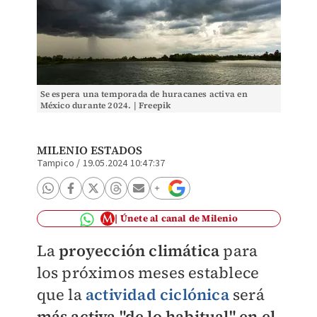
Se espera una temporada de huracanes activa en
México durante 2024. | Freepik
MILENIO ESTADOS
Tampico
/
19.05.2024 10:47:37
Únete al canal de Milenio
La
proyección climática
para
los próximos meses establece
que la
actividad ciclónica
será
más activa "de lo habitual" en el