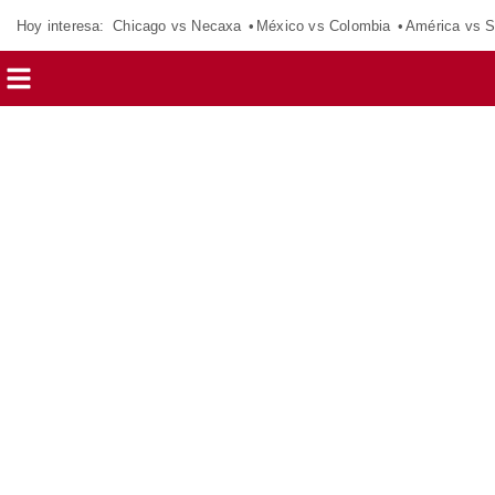
Hoy interesa:
Chicago vs Necaxa
México vs Colombia
América vs S