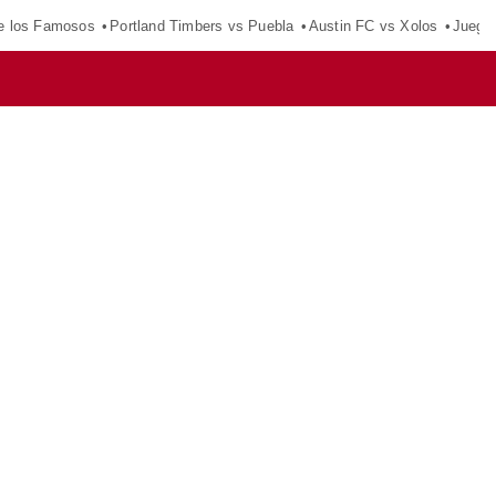
e los Famosos
Portland Timbers vs Puebla
Austin FC vs Xolos
Juego