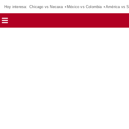
Hoy interesa:
Chicago vs Necaxa
México vs Colombia
América vs S