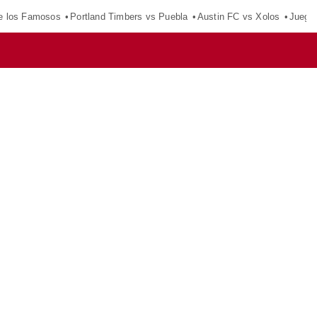
e los Famosos
Portland Timbers vs Puebla
Austin FC vs Xolos
Juego