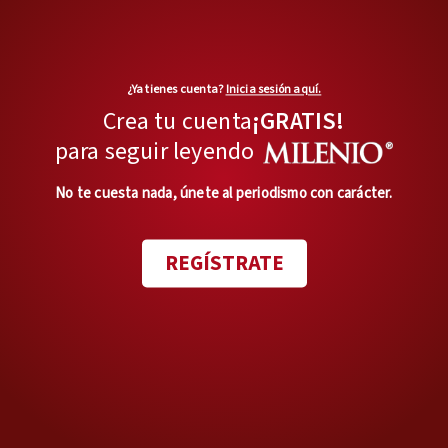
académico, sino
también la
posibilidad de ejercer.
¿Ya tienes cuenta?
Inicia sesión aquí.
Aunque la Ley General de
Crea tu cuenta
¡GRATIS!
Educación
no prohíbe
para seguir leyendo
expresamente a las
No te cuesta nada, únete al periodismo con carácter.
instituciones particulares
operar sin RVOE,
sí les impone
REGÍSTRATE
una obligación ética y legal:
deben informar en toda su
publicidad que no están
incorporadas.
Además, como puntualiza