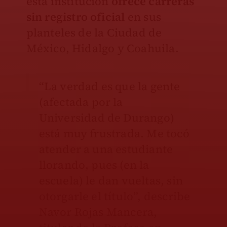
esta institución
ofrece carreras
sin registro oficial
en sus
planteles de la Ciudad de
México, Hidalgo y Coahuila.
“La verdad es que la gente
(afectada por la
Universidad de Durango)
está muy frustrada. Me tocó
atender a una estudiante
llorando, pues (en la
escuela) le dan vueltas, sin
otorgarle el título”, describe
Navor Rojas Mancera,