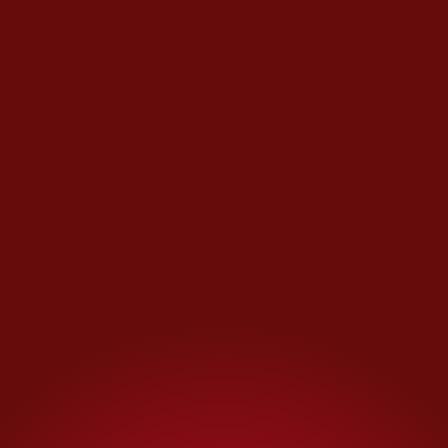
ejercer legalmente ciertas
profesiones.
La situación se torna aún más
delicada cuando se trata de
carreras que exigen
forzosamente una cédula
profesional para su práctica,
como
Derecho, Contaduría,
Medicina, Enfermería o
ingenierías.
En estos casos, el estudiante no
solo pierde el reconocimiento