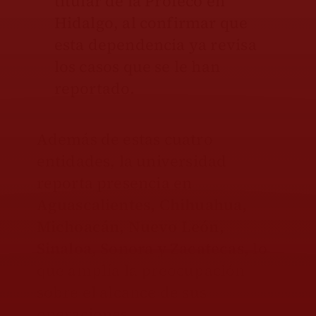
titular de la Profeco en
Hidalgo, al confirmar que
esta dependencia ya revisa
los casos que se le han
reportado.
Además de estas cuatro
entidades, la universidad
reporta presencia en
Aguascalientes, Chihuahua,
Michoacán, Nuevo León,
Sinaloa, Sonora y Zacatecas,
lo
que amplía la preocupación
sobre el alcance de sus
operaciones.