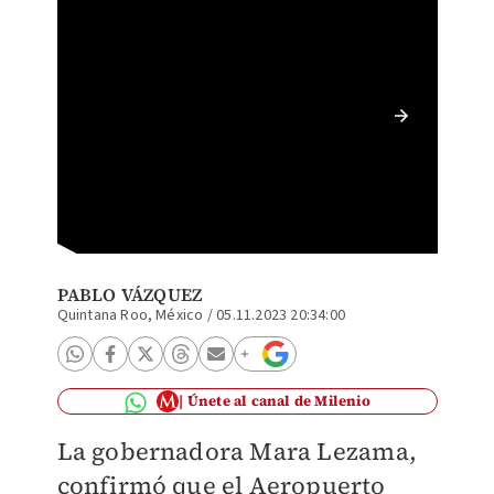
El Aero
próximo
goberna
Vázque
PABLO VÁZQUEZ
Quintana Roo, México
/
05.11.2023 20:34:00
Únete al canal de Milenio
La gobernadora Mara Lezama,
confirmó que el Aeropuerto