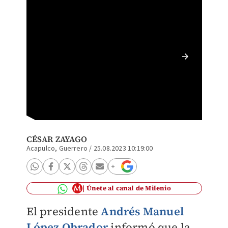
AMLO re
histori
CÉSAR ZAYAGO
Acapulco, Guerrero
/
25.08.2023 10:19:00
Únete al canal de Milenio
El presidente
Andrés Manuel
López Obrador
informó que la