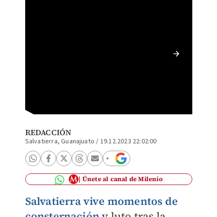
Apagan 
víctima
REDACCIÓN
Salvatierra, Guanajuato
/
19.12.2023 22:02:00
Únete al canal de Milenio
Salvatierra vive momentos de
consternación
y luto tras la