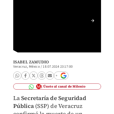
Policía
/ Especi
ISABEL ZAMUDIO
Veracruz, México
/
18.07.2024 23:17:00
Únete al canal de Milenio
La
Secretaría de Seguridad
Pública
(SSP) de Veracruz
confirmó la muerte de un