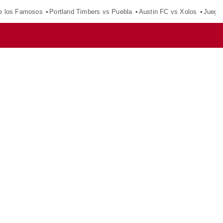
e los Famosos
Portland Timbers vs Puebla
Austin FC vs Xolos
Juego