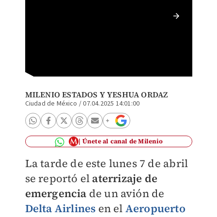
Tras so
emergen
MILENIO ESTADOS Y YESHUA ORDAZ
Ciudad de México
/
07.04.2025 14:01:00
Únete al canal de Milenio
La tarde de este lunes 7 de abril
se reportó el
aterrizaje de
emergencia
de un avión de
Delta Airlines
en el
Aeropuerto