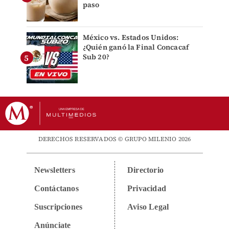
paso
México vs. Estados Unidos:
¿Quién ganó la Final Concacaf
Sub 20?
DERECHOS RESERVADOS © GRUPO MILENIO 2026
Newsletters
Directorio
Contáctanos
Privacidad
Suscripciones
Aviso Legal
Anúnciate