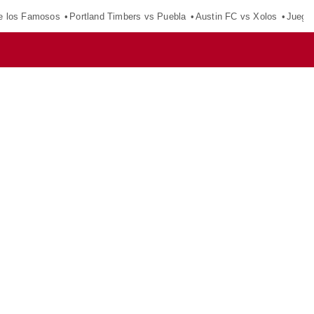
e los Famosos
Portland Timbers vs Puebla
Austin FC vs Xolos
Juego