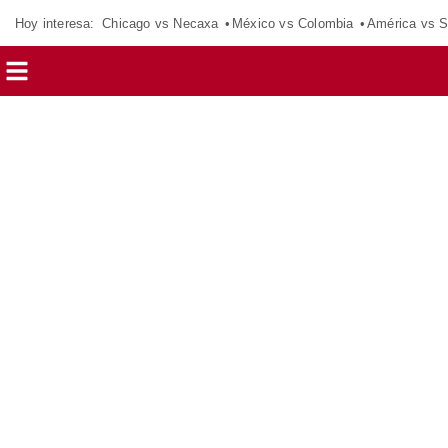
Hoy interesa:
Chicago vs Necaxa
México vs Colombia
América vs S