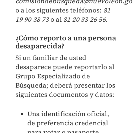
comisiondebusqueda@nuevoleon.g
o a los siguientes teléfonos:
81
19 90 38 73
o al
81 20 33 26 56
.
¿Cómo reporto a una persona
desaparecida?
Si un familiar de usted
desaparece puede reportarlo al
Grupo Especializado de
Búsqueda; deberá presentar los
siguientes documentos y datos:
Una identificación oficial,
de preferencia credencial
para votar o pasaporte