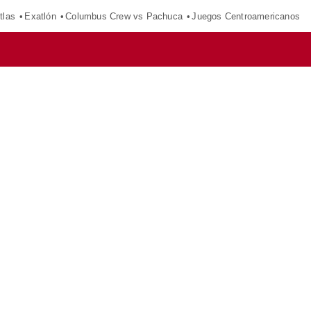
tlas
Exatlón
Columbus Crew vs Pachuca
Juegos Centroamericanos