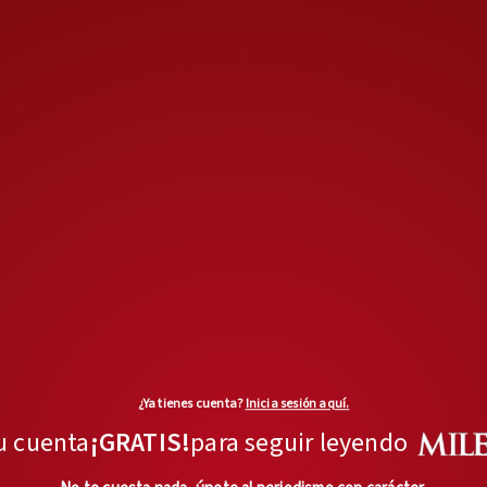
entre la plática, los chiflidos, el
alboroto del mercado, una
atmósfera saturada de aromas
que se entrelazan: fruta fresca,
hierba, sudor y desperdicio.
El
cansancio llega pronto.
Las
venas saltan en sus brazos, los
músculos protestan, pero él
sigue, sonriente y firme.
Una torta de huevo o de
milanesa no basta para
¿Ya tienes cuenta?
Inicia sesión aquí.
alimentar tanta carga. Pero es lo
u cuenta
¡GRATIS!
para seguir leyendo
que hay. Tras el trajín del