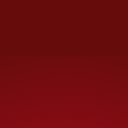
empuje constante.
Bien fajado, con gorra y nada
más que la fuerza de su cuerpo,
está listo para un día más.
Antes del primer viaje, un café
caliente, un cigarro y a veces un
“churrito” –de
mariguana
,
claro– le quitan la flojera.
Hay quienes empiezan el día
con una oración, él lo hace con
una calada. La jornada avanza