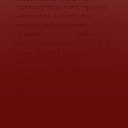
mañana y
Toluca
se despereza
lentamente. Al norte, los
motores de los tráileres
retumban como un tambor
grave que anuncia el inicio de la
faena. El tren y los autos
marcan el paso de la
madrugada, mientras la
Central
de Abasto
empieza a tomar
vida.
En ese ritmo constante y
exigente, Cristian, mejor
conocido como
El Chalancito
,