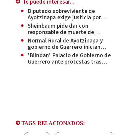
Te puede interesar...
Diputado sobreviviente de
Ayotzinapa exige justicia por
normalista en Guerrero
Sheinbaum pide dar con
responsable de muerte de
normalista en Chilpancingo
Normal Rural de Ayotzinapa y
gobierno de Guerrero inician
dialogo
'Blindan' Palacio de Gobierno de
Guerrero ante protestas tras
muerte de normalista
TAGS RELACIONADOS: