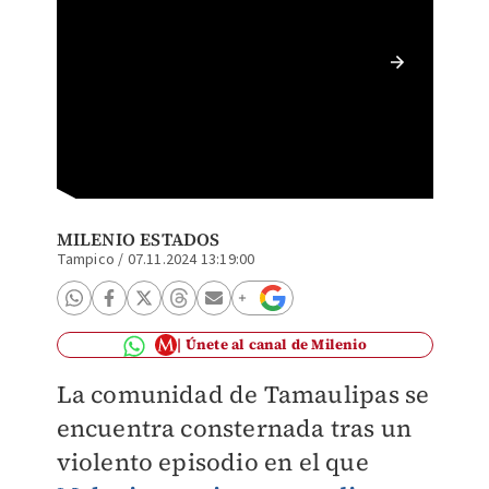
Captan 
novio.
MILENIO ESTADOS
Tampico
/
07.11.2024 13:19:00
Únete al canal de Milenio
La comunidad de Tamaulipas se
encuentra consternada tras un
violento episodio en el que