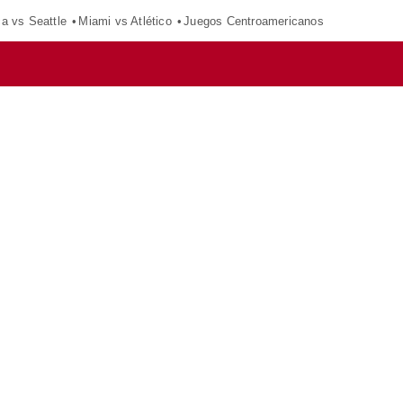
ca vs Seattle
Miami vs Atlético
Juegos Centroamericanos