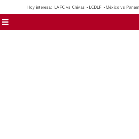
Hoy interesa:
LAFC vs Chivas
LCDLF
México vs Pana