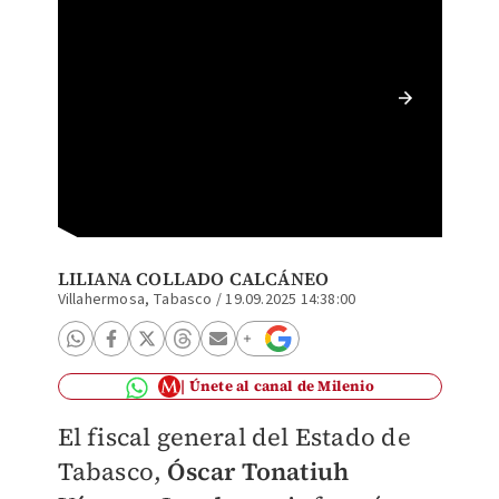
Tras se
Abuelo"
LILIANA COLLADO CALCÁNEO
Villahermosa, Tabasco
/
19.09.2025 14:38:00
Únete al canal de Milenio
El fiscal general del Estado de
Tabasco,
Óscar Tonatiuh