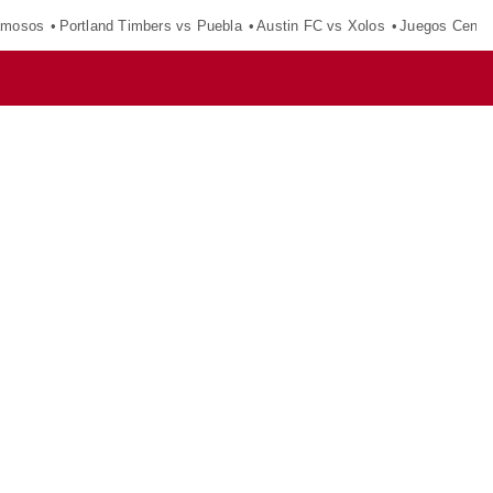
amosos
Portland Timbers vs Puebla
Austin FC vs Xolos
Juegos Centr