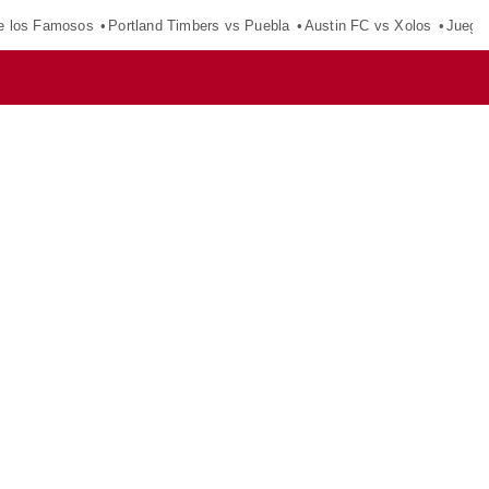
e los Famosos
Portland Timbers vs Puebla
Austin FC vs Xolos
Juego