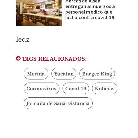
Marcas de Alsea
entregan almuerzos a
personal médico que
lucha contra covid-19
ledz
TAGS RELACIONADOS:
Mérida
Yucatán
Burger King
Coronavirus
Covid-19
Noticias
Jornada de Sana Distancia