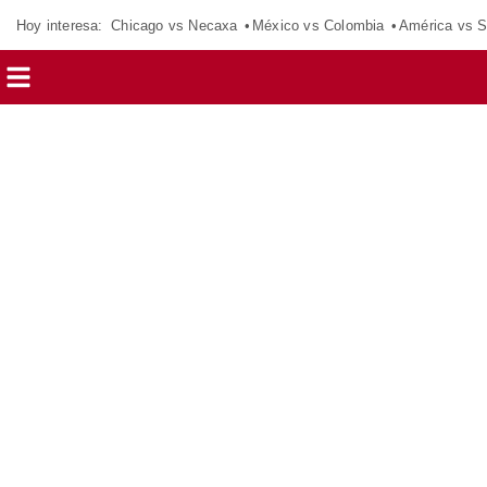
Hoy interesa:
Chicago vs Necaxa
México vs Colombia
América vs S