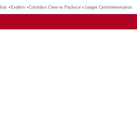
tlas
Exatlón
Columbus Crew vs Pachuca
Juegos Centroamericanos