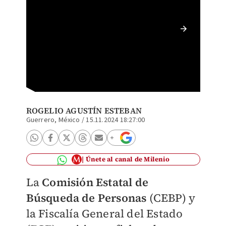
Autorid
tras su
ROGELIO AGUSTÍN ESTEBAN
Guerrero, México
/
15.11.2024 18:27:00
Únete al canal de Milenio
La
Comisión Estatal de
Búsqueda de Personas
(CEBP) y
la Fiscalía General del Estado