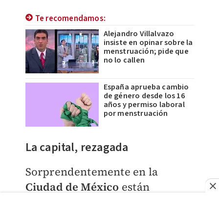
Te recomendamos:
Alejandro Villalvazo
insiste en opinar sobre la
menstruación; pide que
no lo callen
España aprueba cambio
de género desde los 16
años y permiso laboral
por menstruación
La capital, rezagada
Sorprendentemente en la
Ciudad de México
están
atoradas muchas iniciativas, de
hecho, en la legislatura pasada