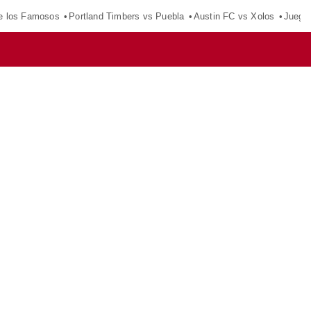
e los Famosos
Portland Timbers vs Puebla
Austin FC vs Xolos
Juego