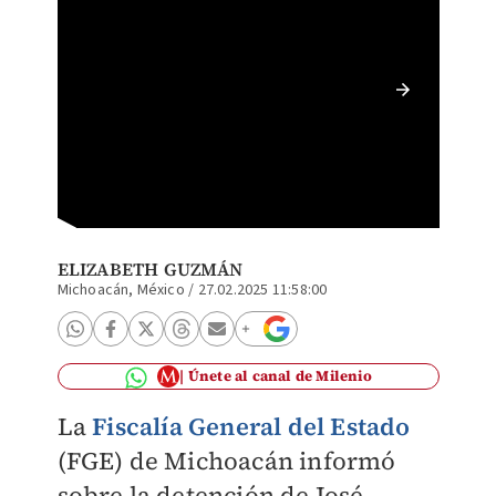
Tras ag
huyó del
Especia
ELIZABETH GUZMÁN
Michoacán, México
/
27.02.2025 11:58:00
Únete al canal de Milenio
La
Fiscalía General del Estado
(FGE) de Michoacán informó
sobre la detención de José