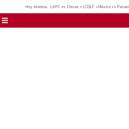
Hoy interesa:
LAFC vs Chivas
LCDLF
México vs Pana