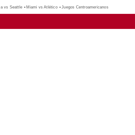
ca vs Seattle
Miami vs Atlético
Juegos Centroamericanos