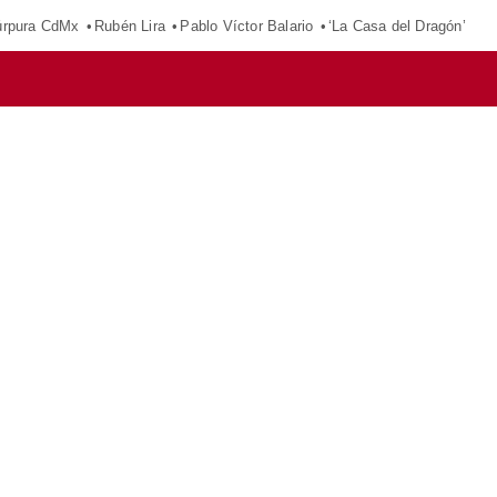
púrpura CdMx
Rubén Lira
Pablo Víctor Balario
‘La Casa del Dragón’