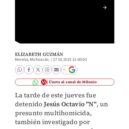
El pres
Ex ejid
ELIZABETH GUZMÁN
Morelia, Michoacán.
/
27.02.2025 21:00:00
Únete al canal de Milenio
La tarde de este jueves fue
detenido
Jesús Octavio "N"
, un
presunto multihomicida,
también investigado por