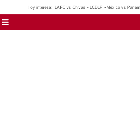
Hoy interesa:
LAFC vs Chivas
LCDLF
México vs Pana