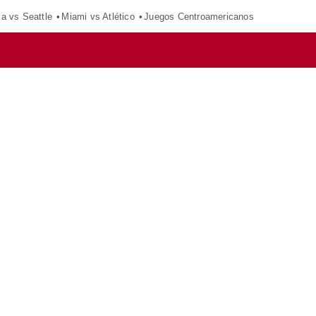
ca vs Seattle
Miami vs Atlético
Juegos Centroamericanos