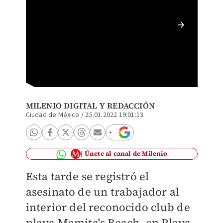
Es la s
turísti
semana.
MILENIO DIGITAL
Y
REDACCIÓN
Ciudad de México
/
25.01.2022 19:01:13
Únete al canal de Milenio
Esta tarde se registró el
asesinato de un trabajador al
interior del reconocido club de
playa Mamita's Beach, en Playa