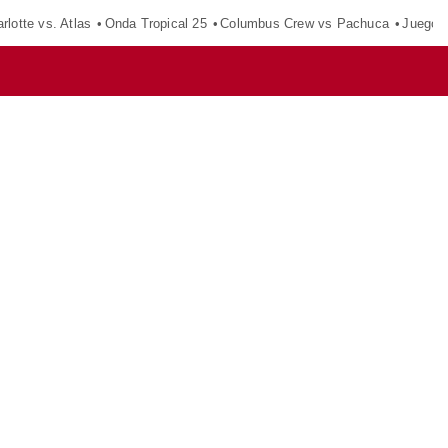
rlotte vs. Atlas
Onda Tropical 25
Columbus Crew vs Pachuca
Juegos