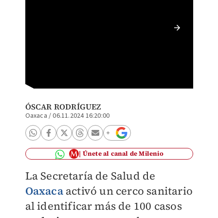
La SS ha
desplie
ÓSCAR RODRÍGUEZ
Oaxaca
/
06.11.2024 16:20:00
Únete al canal de Milenio
La Secretaría de Salud de
Oaxaca
activó un cerco sanitario
al identificar más de 100 casos