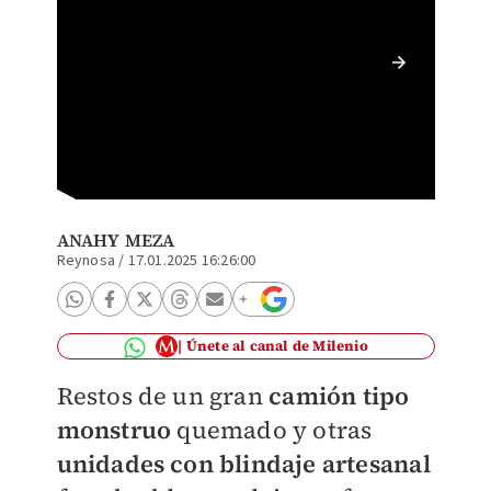
En rach
vehícul
(Especi
ANAHY MEZA
Reynosa
/
17.01.2025 16:26:00
Únete al canal de Milenio
Restos de un gran
camión tipo
monstruo
quemado y otras
unidades con blindaje artesanal