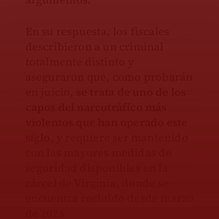
En su respuesta, los fiscales
describieron a un criminal
totalmente distinto y
aseguraron que, como probarán
en juicio,
se trata de uno de los
capos del narcotráfico más
violentos que han operado este
siglo,
y requiere ser mantenido
con las mayores medidas de
seguridad disponibles en la
cárcel de Virginia, donde se
encuentra recluido desde marzo
de 2025.