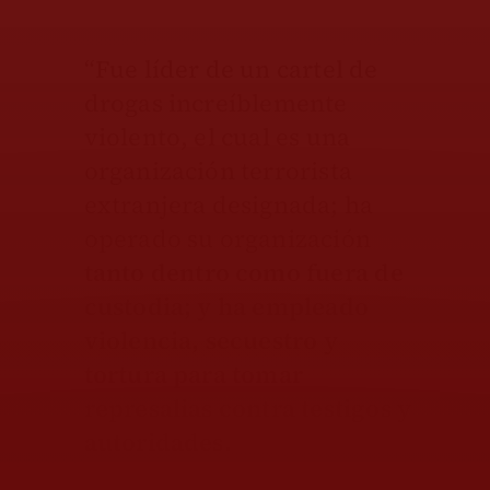
“Fue líder de un cartel de
drogas increíblemente
violento, el cual es una
organización terrorista
extranjera designada; ha
operado su organización
tanto dentro como fuera de
custodia; y ha empleado
violencia, secuestro y
tortura para tomar
represalias contra testigos y
autoridades.