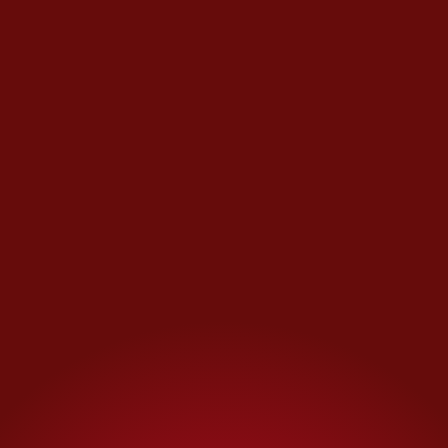
Como líder de Los Zetas Miguel Ángel Treviño habría
ordenado varias masacres
Asegura que
El Z-40
no está
incomunicado
En su posicionamiento, los
fiscales indicaron que, pese a la
dureza del régimen especial
aplicado a Treviño,
este no se
encuentra ni incomunicado
ni
segregado, como sostuvieron