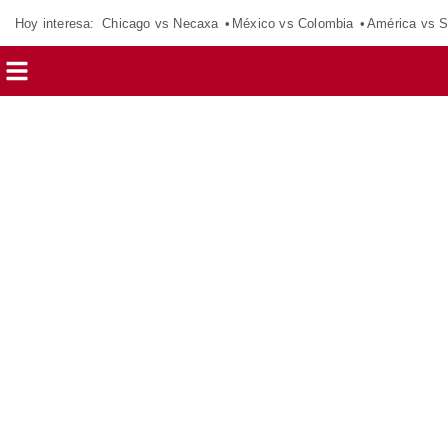
Hoy interesa:
Chicago vs Necaxa
México vs Colombia
América vs S