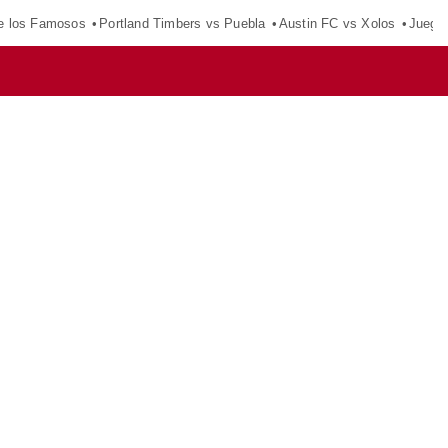
e los Famosos
Portland Timbers vs Puebla
Austin FC vs Xolos
Juego