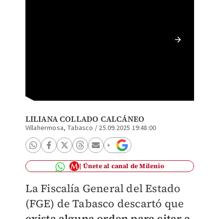
Adán Au
su cont
Archiv
LILIANA COLLADO CALCÁNEO
Villahermosa, Tabasco
/
25.09.2025 19:48:00
Únete al canal de Milenio
La Fiscalía General del Estado
(FGE) de Tabasco descartó que
exista alguna orden para citar a