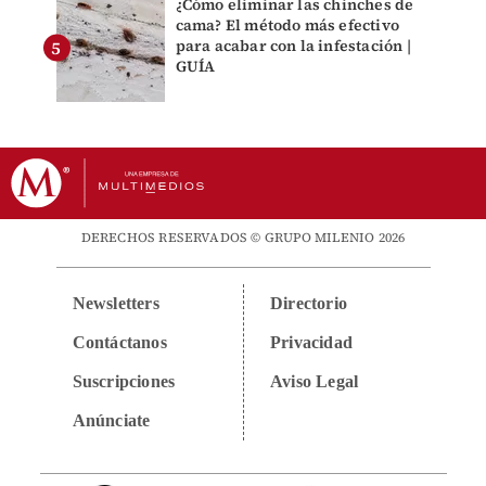
¿Cómo eliminar las chinches de
cama? El método más efectivo
para acabar con la infestación |
GUÍA
DERECHOS RESERVADOS © GRUPO MILENIO 2026
Newsletters
Directorio
Contáctanos
Privacidad
Suscripciones
Aviso Legal
Anúnciate