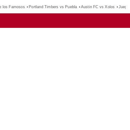
e los Famosos
Portland Timbers vs Puebla
Austin FC vs Xolos
Juego