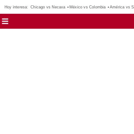
Hoy interesa:
Chicago vs Necaxa
México vs Colombia
América vs S