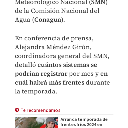
Meteorológico Nacional (
SMN
)
de la Comisión Nacional del
Agua (
Conagua
).
En conferencia de prensa,
Alejandra Méndez Girón,
c
oordinadora general del SMN,
detalló
cuántos sistemas se
podrían registrar
por mes y
en
cuál habrá más frentes
durante
la temporada.
Te recomendamos
Arranca temporada de
frentes fríos 2024 en