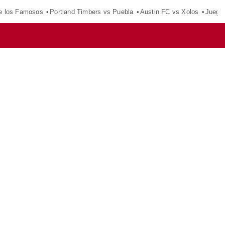
e los Famosos
Portland Timbers vs Puebla
Austin FC vs Xolos
Juego