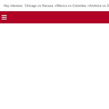
Hoy interesa:
Chicago vs Necaxa
México vs Colombia
América vs S