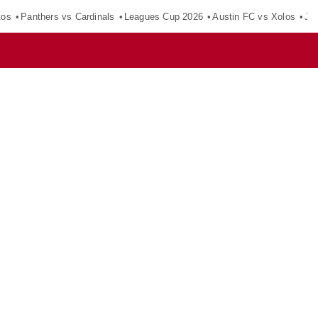
tos
Panthers vs Cardinals
Leagues Cup 2026
Austin FC vs Xolos
Ju