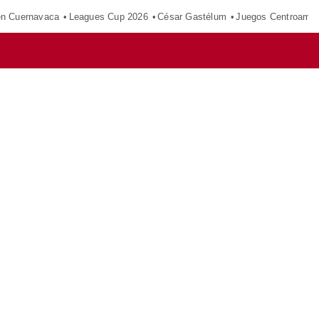
en Cuernavaca
Leagues Cup 2026
César Gastélum
Juegos Centroamer