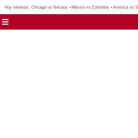
Hoy interesa:
Chicago vs Necaxa
México vs Colombia
América vs S