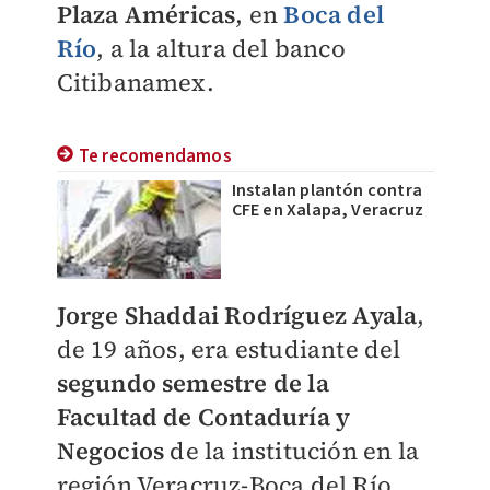
Plaza Américas
, en
Boca del
Río
, a la altura del banco
Citibanamex.
Te recomendamos
Instalan plantón contra
CFE en Xalapa, Veracruz
Jorge Shaddai Rodríguez Ayala
,
d
e 19 años, era estudiante del
segundo semestre de la
Facultad de Contaduría y
Negocios
de la institución en la
región Veracruz-Boca del Río,