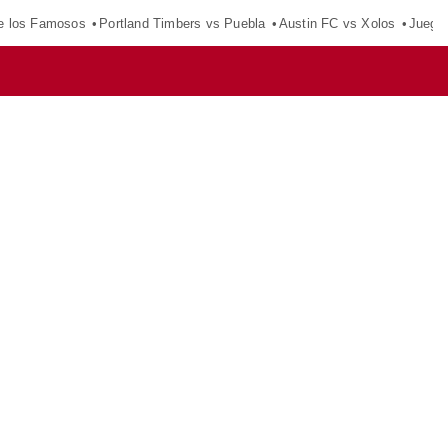
e los Famosos
Portland Timbers vs Puebla
Austin FC vs Xolos
Juego