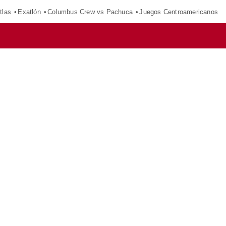
tlas
Exatlón
Columbus Crew vs Pachuca
Juegos Centroamericanos